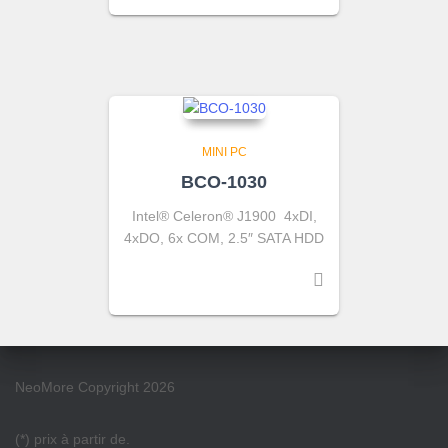
MINI PC
BCO-1030
Intel® Celeron® J1900 4xDI,
4xDO, 6x COM, 2.5″ SATA HDD
NeoMore Copyright 2026
(*) prix à partir de.