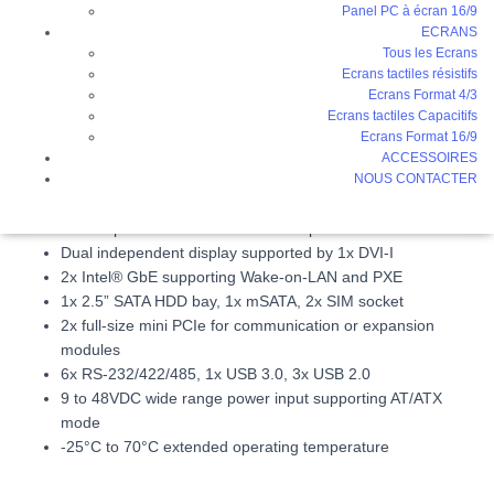
Panel PC à écran 16/9
DESCRIPTION
ECRANS
Tous les Ecrans
Ecrans tactiles résistifs
INFORMATIONS COMPLÉMENTAIRES
Ecrans Format 4/3
Ecrans tactiles Capacitifs
Ecrans Format 16/9
ACCESSOIRES
Intel® Atom® processor E3845, 1.91GHz or Intel®
NOUS CONTACTER
Celeron® J1900, 2.0GHz
1x 204-pin DDR3L SODIMM. max up to 8GB
Dual independent display supported by 1x DVI-I
2x Intel® GbE supporting Wake-on-LAN and PXE
1x 2.5” SATA HDD bay, 1x mSATA, 2x SIM socket
2x full-size mini PCIe for communication or expansion
modules
6x RS-232/422/485, 1x USB 3.0, 3x USB 2.0
9 to 48VDC wide range power input supporting AT/ATX
mode
-25°C to 70°C extended operating temperature