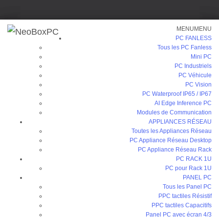
MENU
MENU
PC FANLESS
Tous les PC Fanless
Mini PC
PC Industriels
PC Véhicule
Accueil
/
PC Fanless
/
Mini PC
/ RCO-1020D
PC Vision
PC Waterproof IP65 / IP67
AI Edge Inference PC
Modules de Communication
APPLIANCES RÉSEAU
RCO-1020D
Toutes les Appliances Réseau
PC Appliance Réseau Desktop
PC Appliance Réseau Rack
Intel® Atom® E3845 or Celeron® J1900, 2.5” HDD, 6x COM
PC RACK 1U
PC pour Rack 1U
PANEL PC
Catégorie :
Mini PC
Tous les Panel PC
PPC tactiles Résistif
PPC tactiles Capacitifs
Panel PC avec écran 4/3