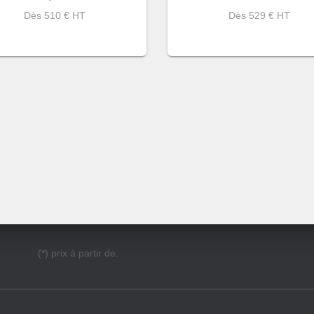
Dès 510 € HT
Dès 529 € HT
(*) prix à partir de.