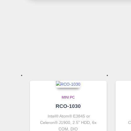
MINI PC
RCO-1030
Intel® Atom® E3845 or
Celeron® J1900, 2.5” HDD, 6x
C
COM, DIO