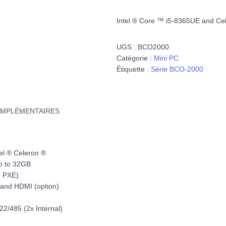
Intel ® Core ™ i5-8365UE and Ce
UGS :
BCO2000
Catégorie :
Mini PC
Étiquette :
Série BCO-2000
OMPLÉMENTAIRES
tel ® Celeron ®
p to 32GB
d PXE)
 and HDMI (option)
2/485 (2x Internal)