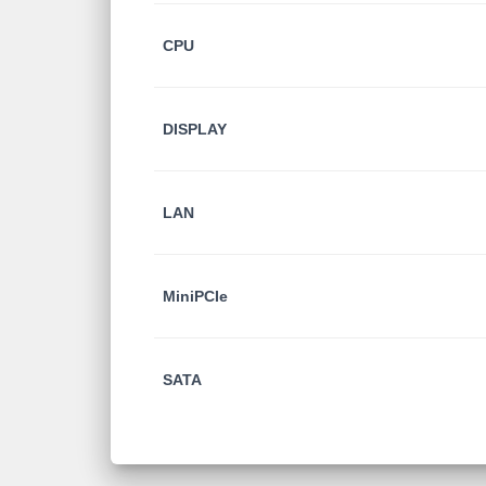
CPU
DISPLAY
LAN
MiniPCIe
SATA