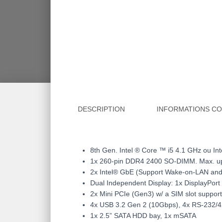
DESCRIPTION
INFORMATIONS C
8th Gen. Intel ® Core ™ i5 4.1 GHz ou In
1x 260-pin DDR4 2400 SO-DIMM. Max. u
2x Intel® GbE (Support Wake-on-LAN an
Dual Independent Display: 1x DisplayPort
2x Mini PCIe (Gen3) w/ a SIM slot support
4x USB 3.2 Gen 2 (10Gbps), 4x RS-232/42
1x 2.5” SATA HDD bay, 1x mSATA