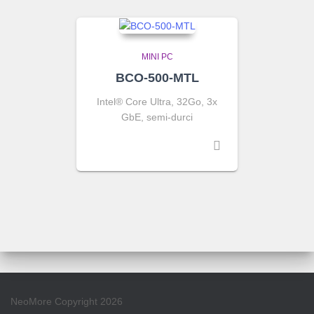
MINI PC
BCO-500-MTL
Intel® Core Ultra, 32Go, 3x
GbE, semi-durci
NeoMore Copyright 2026