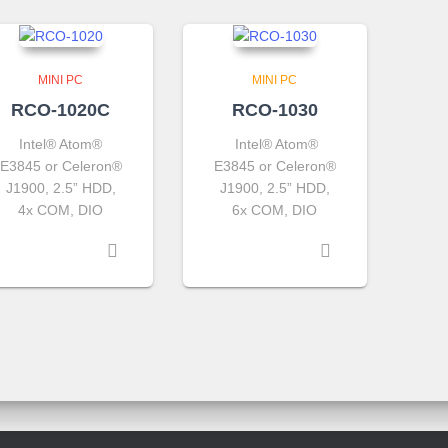
MINI PC
MINI PC
RCO-1020C
RCO-1030
Intel® Atom®
Intel® Atom®
E3845 or Celeron®
E3845 or Celeron®
J1900, 2.5” HDD,
J1900, 2.5” HDD,
4x COM, DIO
6x COM, DIO