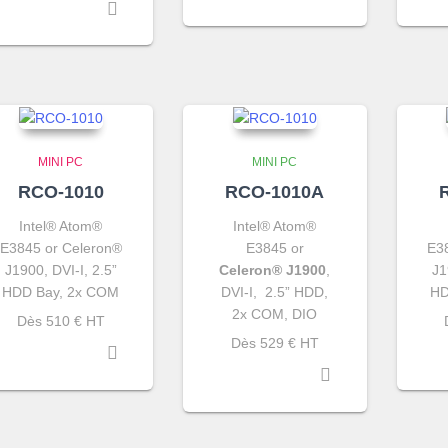
MINI PC
MINI PC
RCO-1010
RCO-1010A
Intel® Atom®
Intel® Atom®
E3845 or Celeron®
E3845 or
E3
J1900, DVI-I, 2.5”
Celeron® J1900
,
J1
HDD Bay, 2x COM
DVI-I, 2.5” HDD,
HD
2x COM, DIO
Dès 510 € HT
Dès 529 € HT