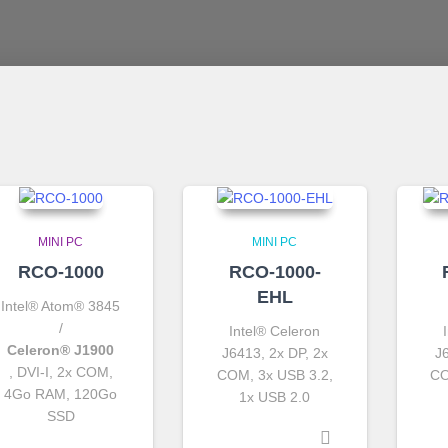
MINI PC
MINI PC
RCO-1000
RCO-1000-
EHL
Intel® Atom® 3845
/
Intel® Celeron
Celeron® J1900
J6413, 2x DP, 2x
J
, DVI-I, 2x COM,
COM, 3x USB 3.2,
CO
4Go RAM, 120Go
1x USB 2.0
SSD